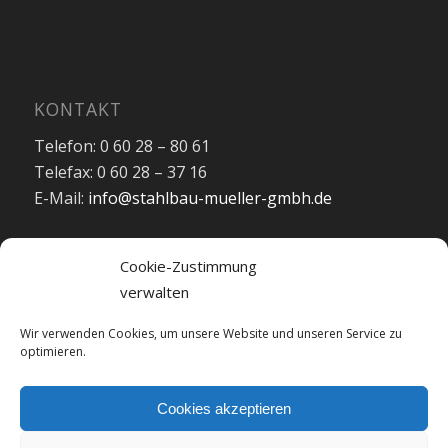
KONTAKT
Telefon: 0 60 28 – 80 61
Telefax: 0 60 28 – 37 16
E-Mail:
info@stahlbau-mueller-gmbh.de
Cookie-Zustimmung
verwalten
Kontakt
Wir verwenden Cookies, um unsere Website und unseren Service zu
optimieren.
Impressum
Datenschutz
Cookies akzeptieren