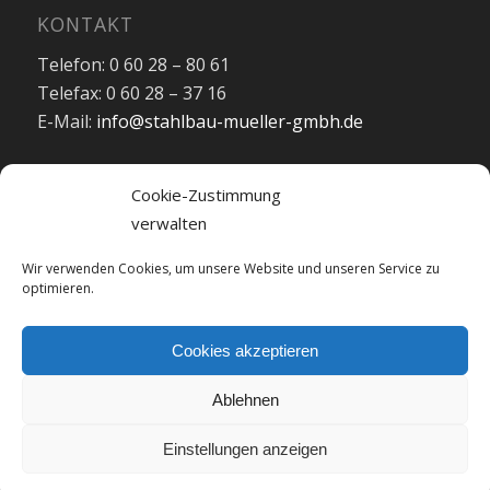
KONTAKT
Telefon: 0 60 28 – 80 61
Telefax: 0 60 28 – 37 16
E-Mail:
info@stahlbau-mueller-gmbh.de
Cookie-Zustimmung
verwalten
Kontakt
Wir verwenden Cookies, um unsere Website und unseren Service zu
optimieren.
Impressum
Datenschutz
Cookies akzeptieren
Ablehnen
Einstellungen anzeigen
© Stahlbau Müller GmbH